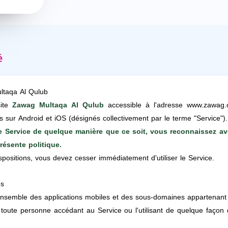
é
ultaqa Al Qulub
site
Zawag Multaqa Al Qulub
accessible à l'adresse www.zawag.o
s sur Android et iOS (désignés collectivement par le terme "Service").
le Service de quelque manière que ce soit, vous reconnaissez av
présente politique.
spositions, vous devez cesser immédiatement d'utiliser le Service.
es
'ensemble des applications mobiles et des sous-domaines appartenan
oute personne accédant au Service ou l'utilisant de quelque façon qu