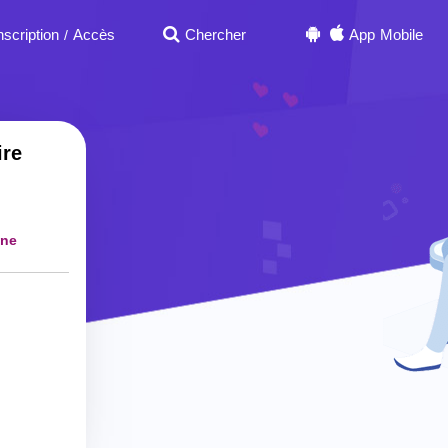
nscription
Accès
Chercher
App Mobile
/
ire
une