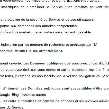
otre compte, les mises à jour et les notifications importantes.
 statistiques pour améliorer le Service ; les résultats peuvent 
t protection de la sécurité du Service et de ses utilisateurs.
réponse aux demandes des autorités compétentes.
notifications marketing avec votre consentement préalable.
indexation par les moteurs de recherche et archivage par l'IA
pitale. Veuillez la lire attentivement.
lement ouverte. Les
Données publiques
que vous avez choisi d'affi
 que vous avez écrit sur vous-même et sur le partenaire recherché, a
isiteurs, y compris les non-inscrits, via la version navigateur du Serv
l d'Internet, ces Données publiques sont susceptibles d'être ar
oogle, Bing, Yahoo et autres.
lle, les outils automatisés de collecte de données et les archives numé
ques du Service.