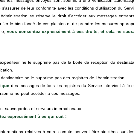
us les messages envoyés sont soumis à une vérification automatiqu
 s'assurer de leur conformité avec les conditions d'utilisation du Servi
Administration se réserve le droit d'accéder aux messages entrants
fier le bien-fondé de ces plaintes et de prendre les mesures appropr
rie,
vous consentez expressément à ces droits, et cela ne saura
xpéditeur ne le supprime pas de la boîte de réception du destinatair
ication.
estinataire ne le supprime pas des registres de l'Administration.
tique
des messages de tous les registres du Service intervient à l'i
 personne ne peut accéder à ces messages.
s, sauvegardes et serveurs internationaux
ntez expressément à ce qui suit :
nformations relatives à votre compte peuvent être stockées sur des