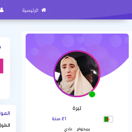
الرئيسية
ه
تبرة
المو
21 سنة
الطول 
عادي
يريدزواج