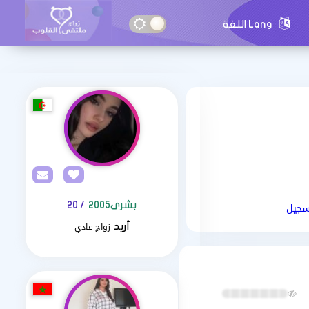
Lang اللغة
سجيل
بشرى2005
/ 20
زواج عادي
أريد